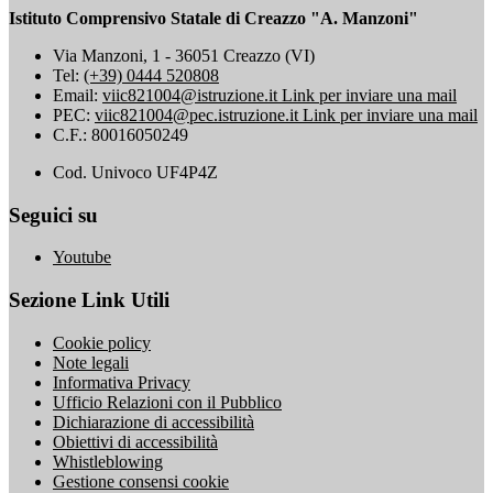
Istituto Comprensivo Statale di Creazzo "A. Manzoni"
Via Manzoni, 1 - 36051 Creazzo (VI)
Tel:
(+39) 0444 520808
Email:
viic821004@istruzione.it
Link per inviare una mail
PEC:
viic821004@pec.istruzione.it
Link per inviare una mail
C.F.: 80016050249
Cod. Univoco UF4P4Z
Seguici su
Youtube
Sezione Link Utili
Cookie policy
Note legali
Informativa Privacy
Ufficio Relazioni con il Pubblico
Dichiarazione di accessibilità
Obiettivi di accessibilità
Whistleblowing
Gestione consensi cookie