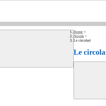
Home
>
Novità
>
Le circolari
Le circola