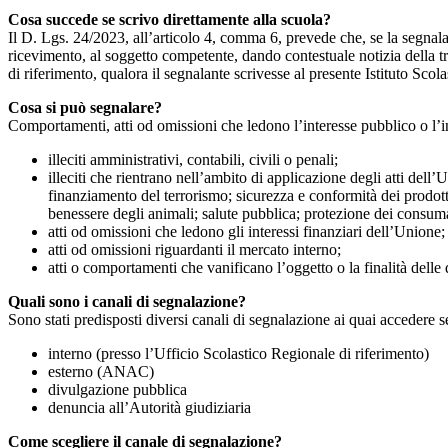
Cosa succede se scrivo direttamente alla scuola?
Il D. Lgs. 24/2023, all’articolo 4, comma 6, prevede che, se la segnal
ricevimento, al soggetto competente, dando contestuale notizia della 
di riferimento, qualora il segnalante scrivesse al presente Istituto Sco
Cosa si può segnalare?
Comportamenti, atti od omissioni che ledono l’interesse pubblico o l’i
illeciti amministrativi, contabili, civili o penali;
illeciti che rientrano nell’ambito di applicazione degli atti dell’
finanziamento del terrorismo; sicurezza e conformità dei prodotti
benessere degli animali; salute pubblica; protezione dei consumato
atti od omissioni che ledono gli interessi finanziari dell’Unione;
atti od omissioni riguardanti il mercato interno;
atti o comportamenti che vanificano l’oggetto o la finalità delle d
Quali sono i canali di segnalazione?
Sono stati predisposti diversi canali di segnalazione ai quai accedere 
interno (presso l’Ufficio Scolastico Regionale di riferimento)
esterno (ANAC)
divulgazione pubblica
denuncia all’Autorità giudiziaria
Come scegliere il canale di segnalazione?