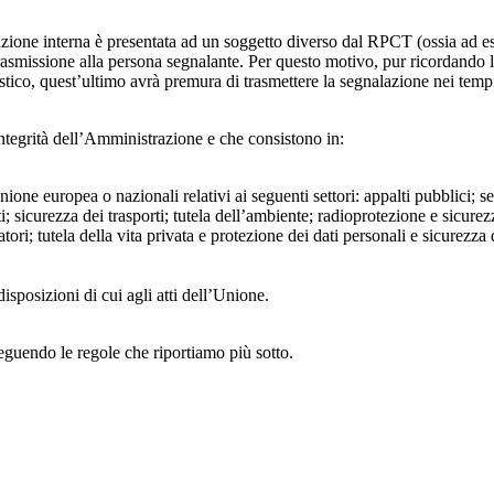
azione interna è presentata ad un soggetto diverso dal RPCT (ossia ad ese
trasmissione alla persona segnalante. Per questo motivo, pur ricordand
lastico, quest’ultimo avrà premura di trasmettere la segnalazione nei tem
ntegrità dell’Amministrazione e che consistono in:
Unione europea o nazionali relativi ai seguenti settori: appalti pubblici; s
; sicurezza dei trasporti; tutela dell’ambiente; radioprotezione e sicurez
ri; tutela della vita privata e protezione dei dati personali e sicurezza de
isposizioni di cui agli atti dell’Unione.
seguendo le regole che riportiamo più sotto.