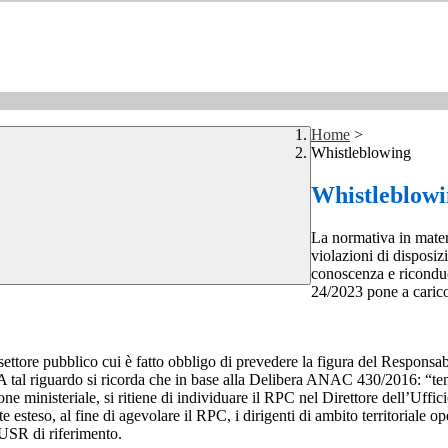
Home
>
Whistleblowing
Whistleblow
La normativa in mater
violazioni di disposiz
conoscenza e riconduc
24/2023 pone a carico 
 settore pubblico cui è fatto obbligo di prevedere la figura del Respon
 A tal riguardo si ricorda che in base alla Delibera ANAC 430/2016: “tenu
ne ministeriale, si ritiene di individuare il RPC nel Direttore dell’Uffici
 esteso, al fine di agevolare il RPC, i dirigenti di ambito territoriale o
’USR di riferimento.