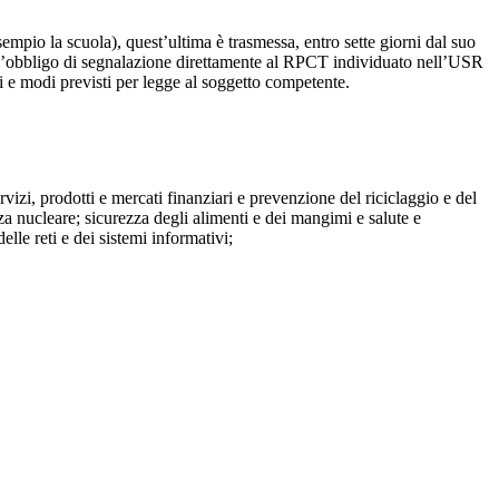
mpio la scuola), quest’ultima è trasmessa, entro sette giorni dal suo
o l’obbligo di segnalazione direttamente al RPCT individuato nell’USR
pi e modi previsti per legge al soggetto competente.
ervizi, prodotti e mercati finanziari e prevenzione del riciclaggio e del
za nucleare; sicurezza degli alimenti e dei mangimi e salute e
lle reti e dei sistemi informativi;