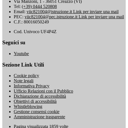
Via Manzoni, 1 - 36051 Creazzo (VI)
Tel:
(+39) 0444 520808
Email:
viic821004@istruzione.it
Link per inviare una mail
PEC:
viic821004@pec.istruzione.it
Link per inviare una mail
C.F.: 80016050249
Cod. Univoco UF4P4Z
Seguici su
Youtube
Sezione Link Utili
Cookie policy
Note legali
Informativa Privacy
Ufficio Relazioni con il Pubblico
Dichiarazione di accessibilità
Obiettivi di accessibilità
Whistleblowing
Gestione consensi cookie
Amministrazione trasparente
Pagina visualizzata
1859
volte