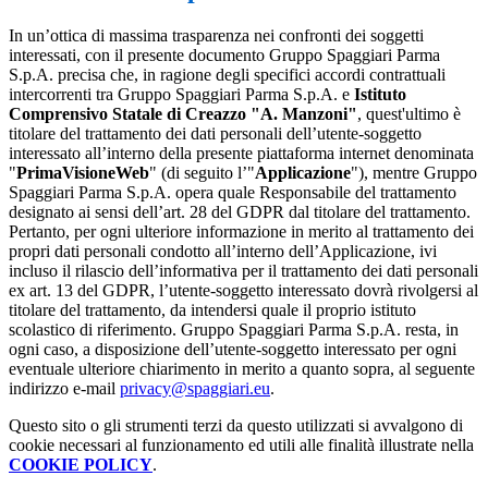
In un’ottica di massima trasparenza nei confronti dei soggetti
interessati, con il presente documento Gruppo Spaggiari Parma
S.p.A. precisa che, in ragione degli specifici accordi contrattuali
intercorrenti tra Gruppo Spaggiari Parma S.p.A. e
Istituto
Comprensivo Statale di Creazzo "A. Manzoni"
, quest'ultimo è
titolare del trattamento dei dati personali dell’utente-soggetto
interessato all’interno della presente piattaforma internet denominata
"
PrimaVisioneWeb
" (di seguito l’"
Applicazione
"), mentre Gruppo
Spaggiari Parma S.p.A. opera quale Responsabile del trattamento
designato ai sensi dell’art. 28 del GDPR dal titolare del trattamento.
Pertanto, per ogni ulteriore informazione in merito al trattamento dei
propri dati personali condotto all’interno dell’Applicazione, ivi
incluso il rilascio dell’informativa per il trattamento dei dati personali
ex art. 13 del GDPR, l’utente-soggetto interessato dovrà rivolgersi al
titolare del trattamento, da intendersi quale il proprio istituto
scolastico di riferimento. Gruppo Spaggiari Parma S.p.A. resta, in
ogni caso, a disposizione dell’utente-soggetto interessato per ogni
eventuale ulteriore chiarimento in merito a quanto sopra, al seguente
indirizzo e-mail
privacy@spaggiari.eu
.
Questo sito o gli strumenti terzi da questo utilizzati si avvalgono di
cookie necessari al funzionamento ed utili alle finalità illustrate nella
COOKIE POLICY
.