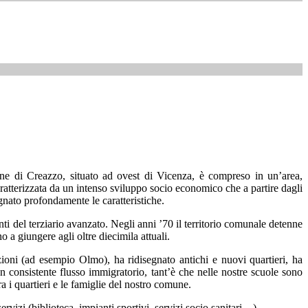
mune di Creazzo, situato ad ovest di Vicenza, è compreso in un’area,
aratterizzata da un intenso sviluppo socio economico che a partire dagli
gnato profondamente le caratteristiche.
ti del terziario avanzato. Negli anni ’70 il territorio comunale detenne
 a giungere agli oltre diecimila attuali.
zioni (ad esempio Olmo), ha ridisegnato antichi e nuovi quartieri, ha
 un consistente flusso immigratorio, tant’è che nelle nostre scuole sono
a i quartieri e le famiglie del nostro comune.
ervizi (biblioteca, impianti sportivi, servizi socio sanitari…).