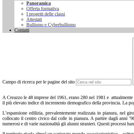
Panoramica
Offerta formativa
I progetti delle classi
Attestati
Bullismo e Cyberbullismo
Contatti
Campo di ricerca per le pagine del sito
A Creazzo le 48 imprese del 1961, erano 280 nel 1981 e attualmente sono
il più elevato indice di incremento demografico della provincia. La pop
L’espansione edilizia, prevalentemente realizzata in pianura, nel gi
collocato il centro civico dal colle in pianura. A partire dagli anni ’
numerosi e di varie nazionalità gli alunni stranieri. Questi processi ha
Il territorio rivela altresì un variegato mondo associazionistico – cultu