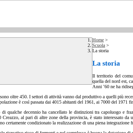
Home
>
Scuola
>
La storia
La storia
Il territorio del co
quella del nord est, c
Anni ’60 ne ha ridise
 oltre 450. I settori di attività vanno dal produttivo a quelli più recen
olazione è così passata dai 4015 abitanti del 1961, ai 7000 del 1971 fino
ro di qualche decennio ha cancellato le distinzioni tra capoluogo e fra
90 Creazzo, al pari di altre zone della provincia, è stato interessato da
nno certamente condizionato la realizzazione di una piena integrazione fr
rale ricreativo ricco di fermenti e nel complesso è buona la dotazione di s