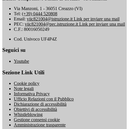
Via Manzoni, 1 - 36051 Creazzo (VI)
Tel:
(+39) 0444 520808
Email:
viic821004@istruzione.it
Link per inviare una mail
PEC:
viic821004@pec.istruzione.it
Link per inviare una mail
C.F.: 80016050249
Cod. Univoco UF4P4Z
Seguici su
Youtube
Sezione Link Utili
Cookie policy
Note legali
Informativa Privacy
Ufficio Relazioni con il Pubblico
Dichiarazione di accessibilità
Obiettivi di accessibilità
Whistleblowing
Gestione consensi cookie
Amministrazione trasparente