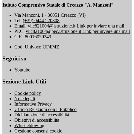
Istituto Comprensivo Statale di Creazzo "A. Manzoni"
Via Manzoni, 1 - 36051 Creazzo (VI)
Tel:
(+39) 0444 520808
Email:
viic821004@istruzione.it
Link per inviare una mail
PEC:
viic821004@pec.istruzione.it
Link per inviare una mail
C.F.: 80016050249
Cod. Univoco UF4P4Z
Seguici su
Youtube
Sezione Link Utili
Cookie policy
Note legali
Informativa Privacy
Ufficio Relazioni con il Pubblico
Dichiarazione di accessibilità
Obiettivi di accessibilità
Whistleblowing
Gestione consensi cookie