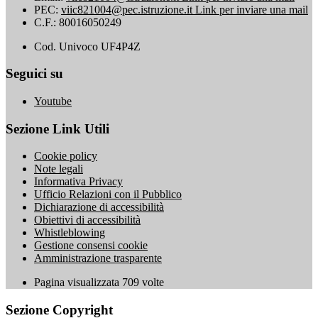
PEC:
viic821004@pec.istruzione.it
Link per inviare una mail
C.F.: 80016050249
Cod. Univoco UF4P4Z
Seguici su
Youtube
Sezione Link Utili
Cookie policy
Note legali
Informativa Privacy
Ufficio Relazioni con il Pubblico
Dichiarazione di accessibilità
Obiettivi di accessibilità
Whistleblowing
Gestione consensi cookie
Amministrazione trasparente
Pagina visualizzata
709
volte
Sezione Copyright