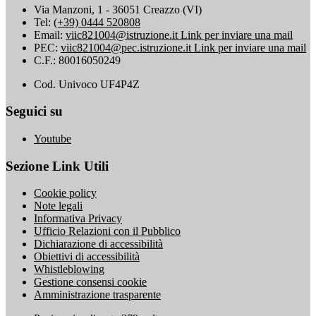
Via Manzoni, 1 - 36051 Creazzo (VI)
Tel:
(+39) 0444 520808
Email:
viic821004@istruzione.it
Link per inviare una mail
PEC:
viic821004@pec.istruzione.it
Link per inviare una mail
C.F.: 80016050249
Cod. Univoco UF4P4Z
Seguici su
Youtube
Sezione Link Utili
Cookie policy
Note legali
Informativa Privacy
Ufficio Relazioni con il Pubblico
Dichiarazione di accessibilità
Obiettivi di accessibilità
Whistleblowing
Gestione consensi cookie
Amministrazione trasparente