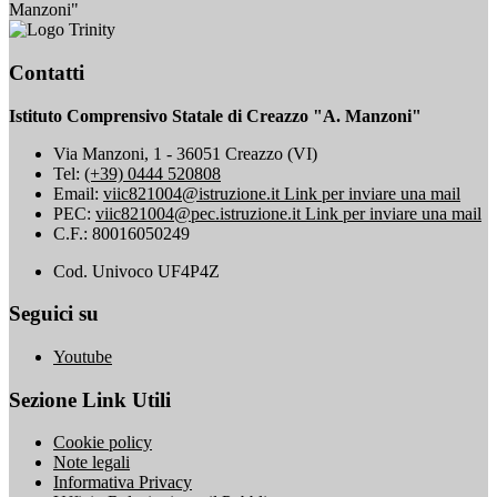
Manzoni"
Contatti
Istituto Comprensivo Statale di Creazzo "A. Manzoni"
Via Manzoni, 1 - 36051 Creazzo (VI)
Tel:
(+39) 0444 520808
Email:
viic821004@istruzione.it
Link per inviare una mail
PEC:
viic821004@pec.istruzione.it
Link per inviare una mail
C.F.: 80016050249
Cod. Univoco UF4P4Z
Seguici su
Youtube
Sezione Link Utili
Cookie policy
Note legali
Informativa Privacy