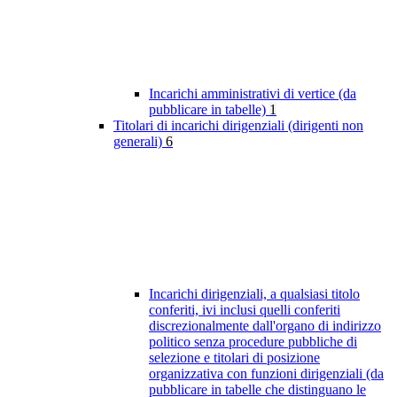
Incarichi amministrativi di vertice (da
pubblicare in tabelle)
1
Titolari di incarichi dirigenziali (dirigenti non
generali)
6
Incarichi dirigenziali, a qualsiasi titolo
conferiti, ivi inclusi quelli conferiti
discrezionalmente dall'organo di indirizzo
politico senza procedure pubbliche di
selezione e titolari di posizione
organizzativa con funzioni dirigenziali (da
pubblicare in tabelle che distinguano le