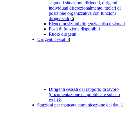
seguenti situazioni: dirigenti, dirigenti
individuati discrezionalmente, titolari di
posizione organizzativa con funzioni
dirigenziali)
6
Elenco posizioni dirigenziali discrezionali
Posti di funzione disponibili
Ruolo dirigenti
Dirigenti cessati
8
Dirigenti cessati dal rapporto di lavoro
(documentazione da pubblicare sul sito
web)
8
Sanzioni per mancata comunicazione dei dati
1