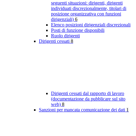
seguenti situazioni: dirigenti, dirigenti
individuati discrezionalmente, titolari di
posizione organizzativa con funzioni
dirigenziali)
6
Elenco posizioni dirigenziali discrezionali
Posti di funzione disponibili
Ruolo dirigenti
Dirigenti cessati
8
Dirigenti cessati dal rapporto di lavoro
(documentazione da pubblicare sul sito
web)
8
Sanzioni per mancata comunicazione dei dati
1