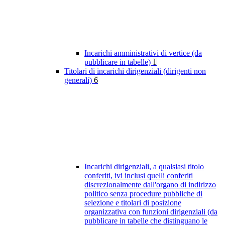
Incarichi amministrativi di vertice (da
pubblicare in tabelle)
1
Titolari di incarichi dirigenziali (dirigenti non
generali)
6
Incarichi dirigenziali, a qualsiasi titolo
conferiti, ivi inclusi quelli conferiti
discrezionalmente dall'organo di indirizzo
politico senza procedure pubbliche di
selezione e titolari di posizione
organizzativa con funzioni dirigenziali (da
pubblicare in tabelle che distinguano le