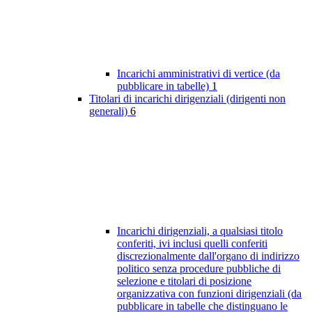
Incarichi amministrativi di vertice (da
pubblicare in tabelle)
1
Titolari di incarichi dirigenziali (dirigenti non
generali)
6
Incarichi dirigenziali, a qualsiasi titolo
conferiti, ivi inclusi quelli conferiti
discrezionalmente dall'organo di indirizzo
politico senza procedure pubbliche di
selezione e titolari di posizione
organizzativa con funzioni dirigenziali (da
pubblicare in tabelle che distinguano le