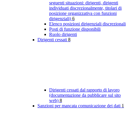
seguenti situazioni: dirigenti, dirigenti
individuati discrezionalmente, titolari di
posizione organizzativa con funzioni
dirigenziali)
6
Elenco posizioni dirigenziali discrezionali
Posti di funzione disponibili
Ruolo dirigenti
Dirigenti cessati
8
Dirigenti cessati dal rapporto di lavoro
(documentazione da pubblicare sul sito
web)
8
Sanzioni per mancata comunicazione dei dati
1