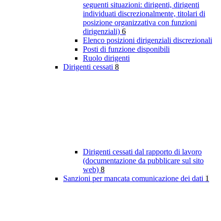
seguenti situazioni: dirigenti, dirigenti
individuati discrezionalmente, titolari di
posizione organizzativa con funzioni
dirigenziali)
6
Elenco posizioni dirigenziali discrezionali
Posti di funzione disponibili
Ruolo dirigenti
Dirigenti cessati
8
Dirigenti cessati dal rapporto di lavoro
(documentazione da pubblicare sul sito
web)
8
Sanzioni per mancata comunicazione dei dati
1