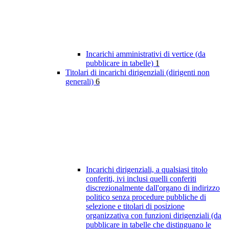
Incarichi amministrativi di vertice (da
pubblicare in tabelle)
1
Titolari di incarichi dirigenziali (dirigenti non
generali)
6
Incarichi dirigenziali, a qualsiasi titolo
conferiti, ivi inclusi quelli conferiti
discrezionalmente dall'organo di indirizzo
politico senza procedure pubbliche di
selezione e titolari di posizione
organizzativa con funzioni dirigenziali (da
pubblicare in tabelle che distinguano le