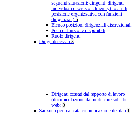
seguenti situazioni: dirigenti, dirigenti
individuati discrezionalmente, titolari di
posizione organizzativa con funzioni
dirigenziali)
6
Elenco posizioni dirigenziali discrezionali
Posti di funzione disponibili
Ruolo dirigenti
Dirigenti cessati
8
Dirigenti cessati dal rapporto di lavoro
(documentazione da pubblicare sul sito
web)
8
Sanzioni per mancata comunicazione dei dati
1