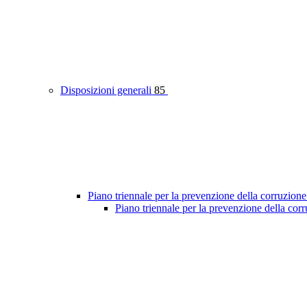
Disposizioni generali
85
Piano triennale per la prevenzione della corruzione
Piano triennale per la prevenzione della co