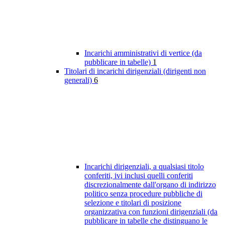
Incarichi amministrativi di vertice (da
pubblicare in tabelle)
1
Titolari di incarichi dirigenziali (dirigenti non
generali)
6
Incarichi dirigenziali, a qualsiasi titolo
conferiti, ivi inclusi quelli conferiti
discrezionalmente dall'organo di indirizzo
politico senza procedure pubbliche di
selezione e titolari di posizione
organizzativa con funzioni dirigenziali (da
pubblicare in tabelle che distinguano le