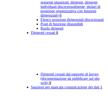
seguenti situazioni: dirigenti, dirigenti
individuati discrezionalmente, titolari di
posizione organizzativa con funzioni
dirigenziali)
6
Elenco posizioni dirigenziali discrezionali
Posti di funzione disponibili
Ruolo dirigenti
Dirigenti cessati
8
Dirigenti cessati dal rapporto di lavoro
(documentazione da pubblicare sul sito
web)
8
Sanzioni per mancata comunicazione dei dati
1