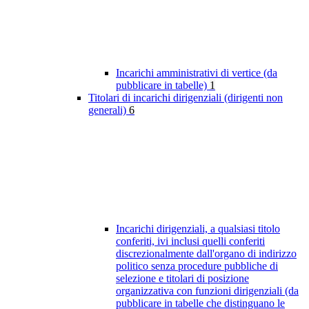
Incarichi amministrativi di vertice (da
pubblicare in tabelle)
1
Titolari di incarichi dirigenziali (dirigenti non
generali)
6
Incarichi dirigenziali, a qualsiasi titolo
conferiti, ivi inclusi quelli conferiti
discrezionalmente dall'organo di indirizzo
politico senza procedure pubbliche di
selezione e titolari di posizione
organizzativa con funzioni dirigenziali (da
pubblicare in tabelle che distinguano le