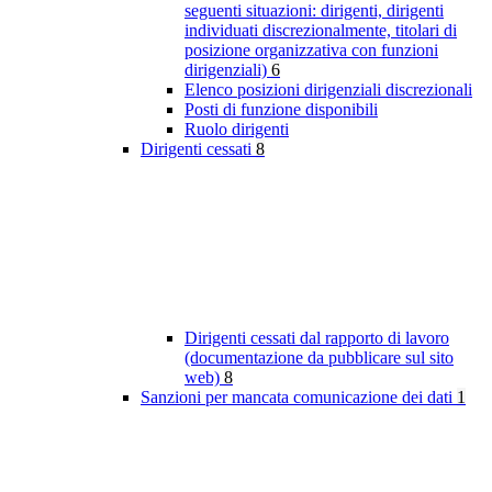
seguenti situazioni: dirigenti, dirigenti
individuati discrezionalmente, titolari di
posizione organizzativa con funzioni
dirigenziali)
6
Elenco posizioni dirigenziali discrezionali
Posti di funzione disponibili
Ruolo dirigenti
Dirigenti cessati
8
Dirigenti cessati dal rapporto di lavoro
(documentazione da pubblicare sul sito
web)
8
Sanzioni per mancata comunicazione dei dati
1