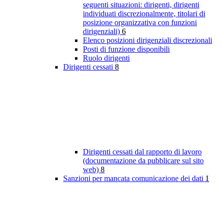
seguenti situazioni: dirigenti, dirigenti
individuati discrezionalmente, titolari di
posizione organizzativa con funzioni
dirigenziali)
6
Elenco posizioni dirigenziali discrezionali
Posti di funzione disponibili
Ruolo dirigenti
Dirigenti cessati
8
Dirigenti cessati dal rapporto di lavoro
(documentazione da pubblicare sul sito
web)
8
Sanzioni per mancata comunicazione dei dati
1