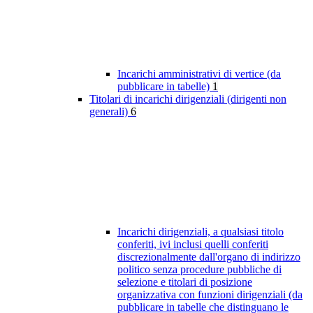
Incarichi amministrativi di vertice (da
pubblicare in tabelle)
1
Titolari di incarichi dirigenziali (dirigenti non
generali)
6
Incarichi dirigenziali, a qualsiasi titolo
conferiti, ivi inclusi quelli conferiti
discrezionalmente dall'organo di indirizzo
politico senza procedure pubbliche di
selezione e titolari di posizione
organizzativa con funzioni dirigenziali (da
pubblicare in tabelle che distinguano le