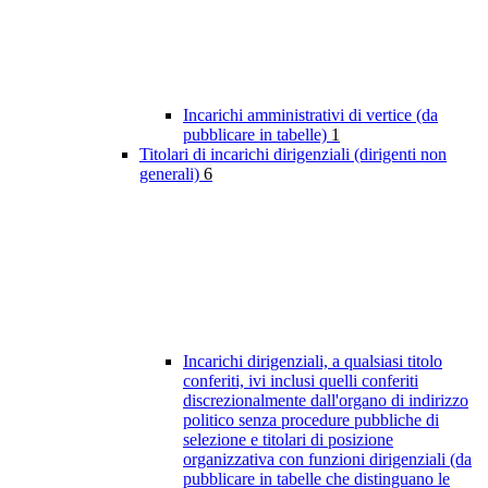
Incarichi amministrativi di vertice (da
pubblicare in tabelle)
1
Titolari di incarichi dirigenziali (dirigenti non
generali)
6
Incarichi dirigenziali, a qualsiasi titolo
conferiti, ivi inclusi quelli conferiti
discrezionalmente dall'organo di indirizzo
politico senza procedure pubbliche di
selezione e titolari di posizione
organizzativa con funzioni dirigenziali (da
pubblicare in tabelle che distinguano le