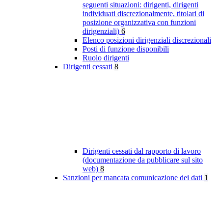
seguenti situazioni: dirigenti, dirigenti
individuati discrezionalmente, titolari di
posizione organizzativa con funzioni
dirigenziali)
6
Elenco posizioni dirigenziali discrezionali
Posti di funzione disponibili
Ruolo dirigenti
Dirigenti cessati
8
Dirigenti cessati dal rapporto di lavoro
(documentazione da pubblicare sul sito
web)
8
Sanzioni per mancata comunicazione dei dati
1