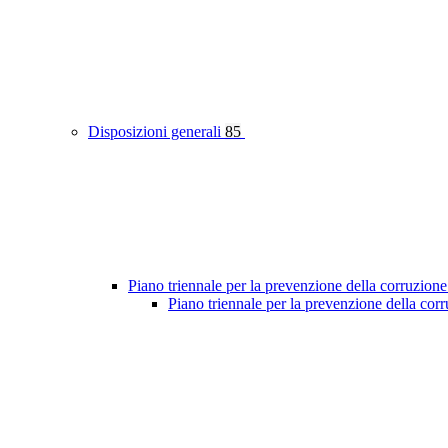
Disposizioni generali
85
Piano triennale per la prevenzione della corruzione
Piano triennale per la prevenzione della co