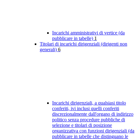
Incarichi amministrativi di vertice (da
pubblicare in tabelle)
1
Titolari di incarichi dirigenziali (dirigenti non
generali)
6
Incarichi dirigenziali, a qualsiasi titolo
conferiti, ivi inclusi quelli conferiti
discrezionalmente dall'organo di indirizzo
politico senza procedure pubbliche di
selezione e titolari di posizione
organizzativa con funzioni dirigenziali (da
pubblicare in tabelle che distinguano le