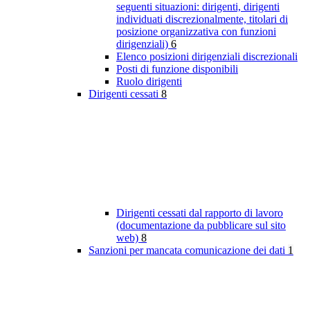
seguenti situazioni: dirigenti, dirigenti
individuati discrezionalmente, titolari di
posizione organizzativa con funzioni
dirigenziali)
6
Elenco posizioni dirigenziali discrezionali
Posti di funzione disponibili
Ruolo dirigenti
Dirigenti cessati
8
Dirigenti cessati dal rapporto di lavoro
(documentazione da pubblicare sul sito
web)
8
Sanzioni per mancata comunicazione dei dati
1