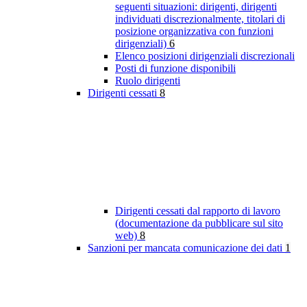
seguenti situazioni: dirigenti, dirigenti
individuati discrezionalmente, titolari di
posizione organizzativa con funzioni
dirigenziali)
6
Elenco posizioni dirigenziali discrezionali
Posti di funzione disponibili
Ruolo dirigenti
Dirigenti cessati
8
Dirigenti cessati dal rapporto di lavoro
(documentazione da pubblicare sul sito
web)
8
Sanzioni per mancata comunicazione dei dati
1