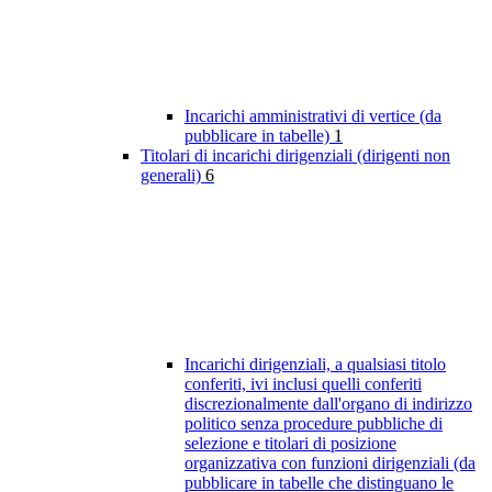
Incarichi amministrativi di vertice (da
pubblicare in tabelle)
1
Titolari di incarichi dirigenziali (dirigenti non
generali)
6
Incarichi dirigenziali, a qualsiasi titolo
conferiti, ivi inclusi quelli conferiti
discrezionalmente dall'organo di indirizzo
politico senza procedure pubbliche di
selezione e titolari di posizione
organizzativa con funzioni dirigenziali (da
pubblicare in tabelle che distinguano le