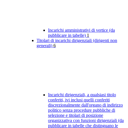
Incarichi amministrativi di vertice (da
pubblicare in tabelle)
1
Titolari di incarichi dirigenziali (dirigenti non
generali)
6
Incarichi dirigenziali, a qualsiasi titolo
conferiti, ivi inclusi quelli conferiti
discrezionalmente dall'organo di indirizzo
politico senza procedure pubbliche di
selezione e titolari di posizione
organizzativa con funzioni dirigenziali (da
pubblicare in tabelle che distinguano le