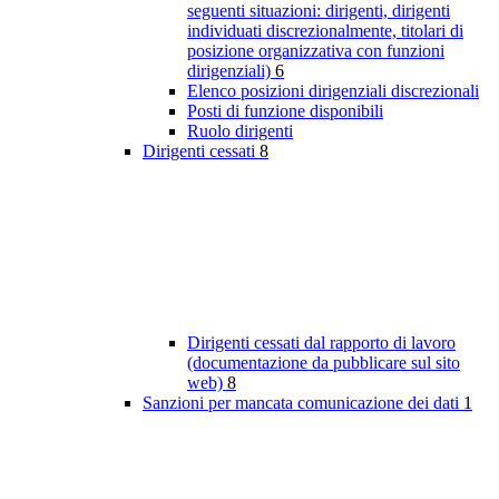
seguenti situazioni: dirigenti, dirigenti
individuati discrezionalmente, titolari di
posizione organizzativa con funzioni
dirigenziali)
6
Elenco posizioni dirigenziali discrezionali
Posti di funzione disponibili
Ruolo dirigenti
Dirigenti cessati
8
Dirigenti cessati dal rapporto di lavoro
(documentazione da pubblicare sul sito
web)
8
Sanzioni per mancata comunicazione dei dati
1