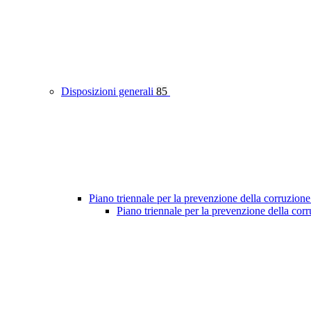
Disposizioni generali
85
Piano triennale per la prevenzione della corruzione
Piano triennale per la prevenzione della co