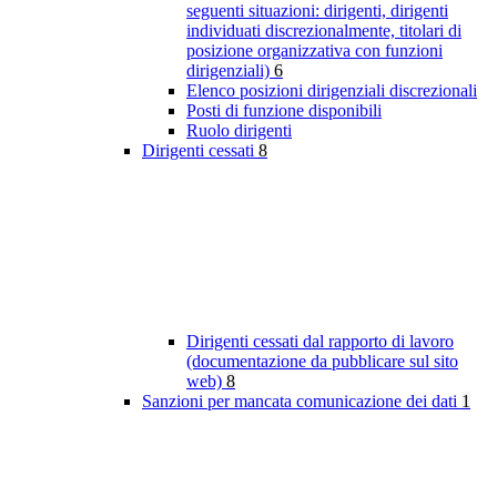
seguenti situazioni: dirigenti, dirigenti
individuati discrezionalmente, titolari di
posizione organizzativa con funzioni
dirigenziali)
6
Elenco posizioni dirigenziali discrezionali
Posti di funzione disponibili
Ruolo dirigenti
Dirigenti cessati
8
Dirigenti cessati dal rapporto di lavoro
(documentazione da pubblicare sul sito
web)
8
Sanzioni per mancata comunicazione dei dati
1