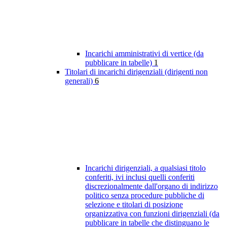
Incarichi amministrativi di vertice (da
pubblicare in tabelle)
1
Titolari di incarichi dirigenziali (dirigenti non
generali)
6
Incarichi dirigenziali, a qualsiasi titolo
conferiti, ivi inclusi quelli conferiti
discrezionalmente dall'organo di indirizzo
politico senza procedure pubbliche di
selezione e titolari di posizione
organizzativa con funzioni dirigenziali (da
pubblicare in tabelle che distinguano le