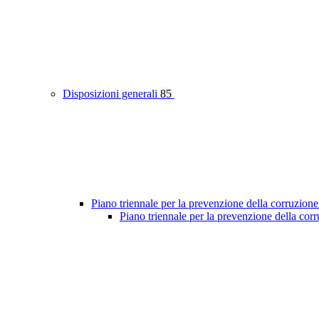
Disposizioni generali
85
Piano triennale per la prevenzione della corruzione
Piano triennale per la prevenzione della co