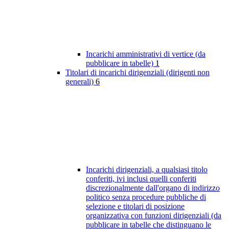
Incarichi amministrativi di vertice (da
pubblicare in tabelle)
1
Titolari di incarichi dirigenziali (dirigenti non
generali)
6
Incarichi dirigenziali, a qualsiasi titolo
conferiti, ivi inclusi quelli conferiti
discrezionalmente dall'organo di indirizzo
politico senza procedure pubbliche di
selezione e titolari di posizione
organizzativa con funzioni dirigenziali (da
pubblicare in tabelle che distinguano le