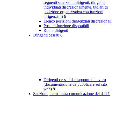
seguenti situazioni: dirigenti, dirigenti
individuati discrezionalmente, titolari di
posizione organizzativa con funzioni
dirigenziali)
6
Elenco posizioni dirigenziali discrezionali
Posti di funzione disponibili
Ruolo dirigenti
Dirigenti cessati
8
Dirigenti cessati dal rapporto di lavoro
(documentazione da pubblicare sul sito
web)
8
Sanzioni per mancata comunicazione dei dati
1