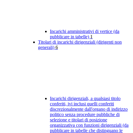
Incarichi amministrativi di vertice (da
pubblicare in tabelle)
1
Titolari di incarichi dirigenziali (dirigenti non
generali)
6
Incarichi dirigenziali, a qualsiasi titolo
conferiti, ivi inclusi quelli conferiti
discrezionalmente dall'organo di indirizzo
politico senza procedure pubbliche di
selezione e titolari di posizione
organizzativa con funzioni dirigenziali (da
pubblicare in tabelle che distinguano le