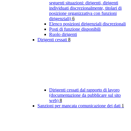
seguenti situazioni: dirigenti, dirigenti
individuati discrezionalmente, titolari di
posizione organizzativa con funzioni
dirigenziali)
6
Elenco posizioni dirigenziali discrezionali
Posti di funzione disponibili
Ruolo dirigenti
Dirigenti cessati
8
Dirigenti cessati dal rapporto di lavoro
(documentazione da pubblicare sul sito
web)
8
Sanzioni per mancata comunicazione dei dati
1