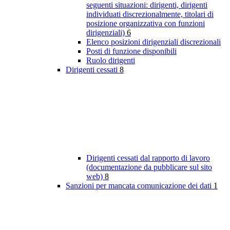
seguenti situazioni: dirigenti, dirigenti
individuati discrezionalmente, titolari di
posizione organizzativa con funzioni
dirigenziali)
6
Elenco posizioni dirigenziali discrezionali
Posti di funzione disponibili
Ruolo dirigenti
Dirigenti cessati
8
Dirigenti cessati dal rapporto di lavoro
(documentazione da pubblicare sul sito
web)
8
Sanzioni per mancata comunicazione dei dati
1