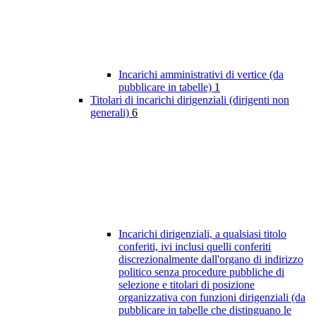
Incarichi amministrativi di vertice (da
pubblicare in tabelle)
1
Titolari di incarichi dirigenziali (dirigenti non
generali)
6
Incarichi dirigenziali, a qualsiasi titolo
conferiti, ivi inclusi quelli conferiti
discrezionalmente dall'organo di indirizzo
politico senza procedure pubbliche di
selezione e titolari di posizione
organizzativa con funzioni dirigenziali (da
pubblicare in tabelle che distinguano le