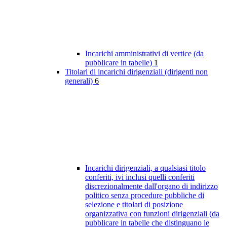
Incarichi amministrativi di vertice (da
pubblicare in tabelle)
1
Titolari di incarichi dirigenziali (dirigenti non
generali)
6
Incarichi dirigenziali, a qualsiasi titolo
conferiti, ivi inclusi quelli conferiti
discrezionalmente dall'organo di indirizzo
politico senza procedure pubbliche di
selezione e titolari di posizione
organizzativa con funzioni dirigenziali (da
pubblicare in tabelle che distinguano le