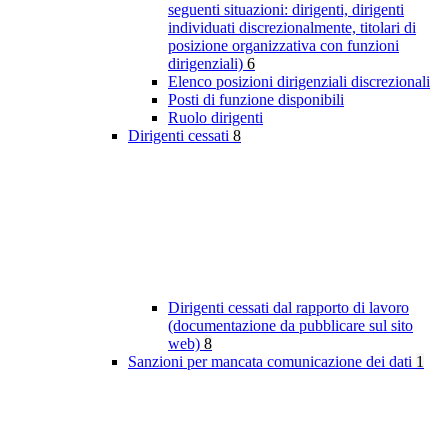
seguenti situazioni: dirigenti, dirigenti
individuati discrezionalmente, titolari di
posizione organizzativa con funzioni
dirigenziali)
6
Elenco posizioni dirigenziali discrezionali
Posti di funzione disponibili
Ruolo dirigenti
Dirigenti cessati
8
Dirigenti cessati dal rapporto di lavoro
(documentazione da pubblicare sul sito
web)
8
Sanzioni per mancata comunicazione dei dati
1