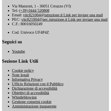
Via Manzoni, 1 - 36051 Creazzo (VI)
Tel:
(+39) 0444 520808
Email:
viic821004@istruzione.it
Link per inviare una mail
PEC:
viic821004@pec.istruzione.it
Link per inviare una mail
C.F.: 80016050249
Cod. Univoco UF4P4Z
Seguici su
Youtube
Sezione Link Utili
Cookie policy
Note legali
Informativa Privacy
Ufficio Relazioni con il Pubblico
Dichiarazione di accessibilità
Obiettivi di accessibilità
Whistleblowing
Gestione consensi cookie
Amministrazione trasparente