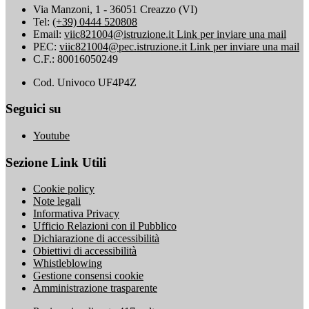
Via Manzoni, 1 - 36051 Creazzo (VI)
Tel:
(+39) 0444 520808
Email:
viic821004@istruzione.it
Link per inviare una mail
PEC:
viic821004@pec.istruzione.it
Link per inviare una mail
C.F.: 80016050249
Cod. Univoco UF4P4Z
Seguici su
Youtube
Sezione Link Utili
Cookie policy
Note legali
Informativa Privacy
Ufficio Relazioni con il Pubblico
Dichiarazione di accessibilità
Obiettivi di accessibilità
Whistleblowing
Gestione consensi cookie
Amministrazione trasparente