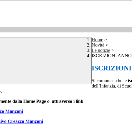
Home
>
Novità
>
Le notizie
>
ISCRIZIONI ANNO
ISCRIZIONI
Si comunica che le
is
dell’Infanzia, di Scu
.
tamente dalla Home Page o attraverso i link
azzo Manzoni
nsivo Creazzo Manzoni