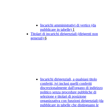
Incarichi amministrativi di vertice (da
pubblicare in tabelle)
1
Titolari di incarichi dirigenziali (dirigenti non
generali)
6
Incarichi dirigenziali, a qualsiasi titolo
conferiti, ivi inclusi quelli conferiti
discrezionalmente dall'organo di indirizzo
politico senza procedure pubbliche di
selezione e titolari di posizione
organizzativa con funzioni dirigenziali (da
pubblicare in tabelle che distinguano le