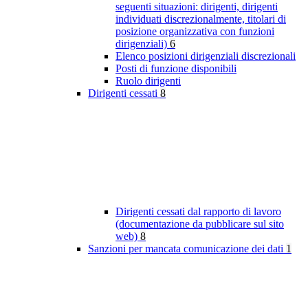
seguenti situazioni: dirigenti, dirigenti
individuati discrezionalmente, titolari di
posizione organizzativa con funzioni
dirigenziali)
6
Elenco posizioni dirigenziali discrezionali
Posti di funzione disponibili
Ruolo dirigenti
Dirigenti cessati
8
Dirigenti cessati dal rapporto di lavoro
(documentazione da pubblicare sul sito
web)
8
Sanzioni per mancata comunicazione dei dati
1