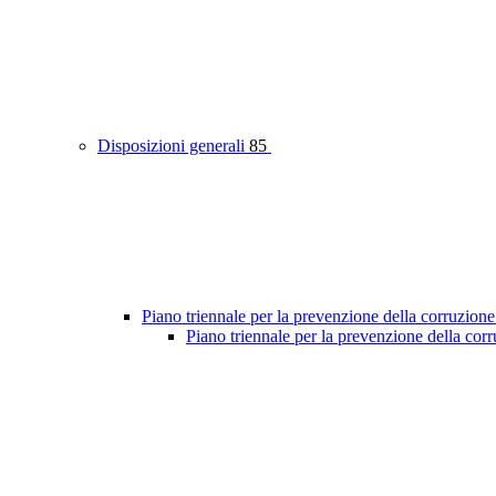
Disposizioni generali
85
Piano triennale per la prevenzione della corruzione
Piano triennale per la prevenzione della co