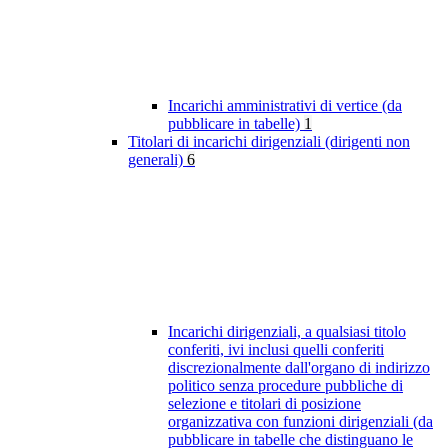
Incarichi amministrativi di vertice (da
pubblicare in tabelle)
1
Titolari di incarichi dirigenziali (dirigenti non
generali)
6
Incarichi dirigenziali, a qualsiasi titolo
conferiti, ivi inclusi quelli conferiti
discrezionalmente dall'organo di indirizzo
politico senza procedure pubbliche di
selezione e titolari di posizione
organizzativa con funzioni dirigenziali (da
pubblicare in tabelle che distinguano le