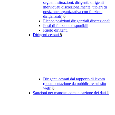
seguenti situazioni: dirigenti, dirigenti
individuati discrezionalmente, titolari di
posizione organizzativa con funzioni
dirigenziali)
6
Elenco posizioni dirigenziali discrezionali
Posti di funzione disponibili
Ruolo dirigenti
Dirigenti cessati
8
Dirigenti cessati dal rapporto di lavoro
(documentazione da pubblicare sul sito
web)
8
Sanzioni per mancata comunicazione dei dati
1