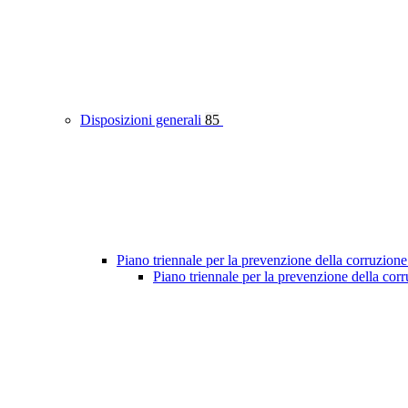
Disposizioni generali
85
Piano triennale per la prevenzione della corruzione
Piano triennale per la prevenzione della co