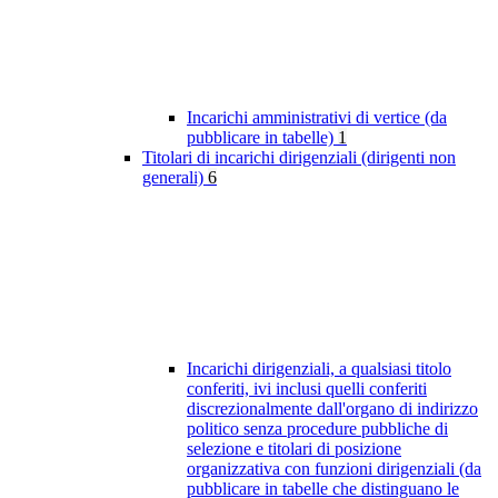
Incarichi amministrativi di vertice (da
pubblicare in tabelle)
1
Titolari di incarichi dirigenziali (dirigenti non
generali)
6
Incarichi dirigenziali, a qualsiasi titolo
conferiti, ivi inclusi quelli conferiti
discrezionalmente dall'organo di indirizzo
politico senza procedure pubbliche di
selezione e titolari di posizione
organizzativa con funzioni dirigenziali (da
pubblicare in tabelle che distinguano le