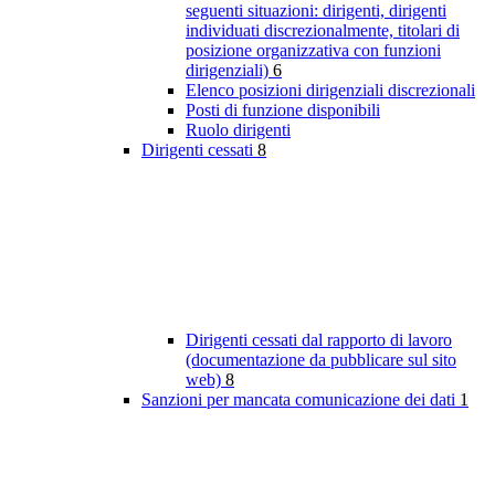
seguenti situazioni: dirigenti, dirigenti
individuati discrezionalmente, titolari di
posizione organizzativa con funzioni
dirigenziali)
6
Elenco posizioni dirigenziali discrezionali
Posti di funzione disponibili
Ruolo dirigenti
Dirigenti cessati
8
Dirigenti cessati dal rapporto di lavoro
(documentazione da pubblicare sul sito
web)
8
Sanzioni per mancata comunicazione dei dati
1