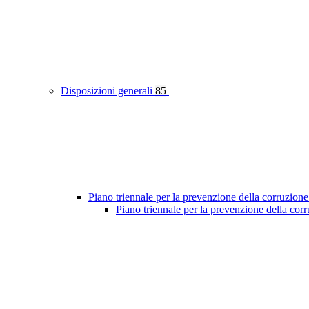
Disposizioni generali
85
Piano triennale per la prevenzione della corruzione
Piano triennale per la prevenzione della co