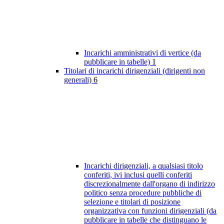
Incarichi amministrativi di vertice (da
pubblicare in tabelle)
1
Titolari di incarichi dirigenziali (dirigenti non
generali)
6
Incarichi dirigenziali, a qualsiasi titolo
conferiti, ivi inclusi quelli conferiti
discrezionalmente dall'organo di indirizzo
politico senza procedure pubbliche di
selezione e titolari di posizione
organizzativa con funzioni dirigenziali (da
pubblicare in tabelle che distinguano le