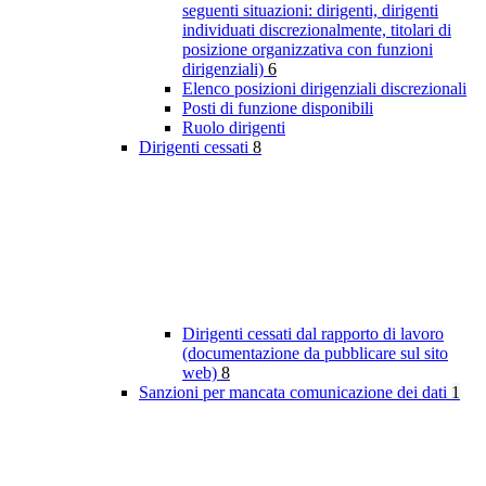
seguenti situazioni: dirigenti, dirigenti
individuati discrezionalmente, titolari di
posizione organizzativa con funzioni
dirigenziali)
6
Elenco posizioni dirigenziali discrezionali
Posti di funzione disponibili
Ruolo dirigenti
Dirigenti cessati
8
Dirigenti cessati dal rapporto di lavoro
(documentazione da pubblicare sul sito
web)
8
Sanzioni per mancata comunicazione dei dati
1