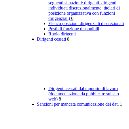
seguenti situazioni: dirigenti, dirigenti
individuati discrezionalmente, titolari di
posizione organizzativa con funzioni
dirigenziali)
6
Elenco posizioni dirigenziali discrezionali
Posti di funzione disponibili
Ruolo dirigenti
Dirigenti cessati
8
Dirigenti cessati dal rapporto di lavoro
(documentazione da pubblicare sul sito
web)
8
Sanzioni per mancata comunicazione dei dati
1