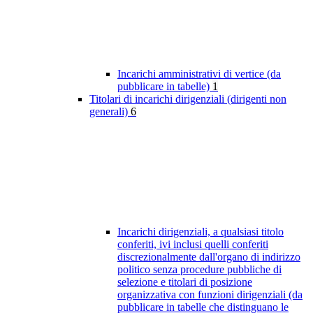
Incarichi amministrativi di vertice (da
pubblicare in tabelle)
1
Titolari di incarichi dirigenziali (dirigenti non
generali)
6
Incarichi dirigenziali, a qualsiasi titolo
conferiti, ivi inclusi quelli conferiti
discrezionalmente dall'organo di indirizzo
politico senza procedure pubbliche di
selezione e titolari di posizione
organizzativa con funzioni dirigenziali (da
pubblicare in tabelle che distinguano le