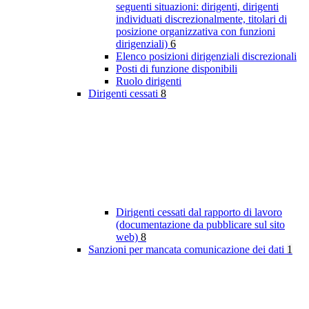
seguenti situazioni: dirigenti, dirigenti
individuati discrezionalmente, titolari di
posizione organizzativa con funzioni
dirigenziali)
6
Elenco posizioni dirigenziali discrezionali
Posti di funzione disponibili
Ruolo dirigenti
Dirigenti cessati
8
Dirigenti cessati dal rapporto di lavoro
(documentazione da pubblicare sul sito
web)
8
Sanzioni per mancata comunicazione dei dati
1