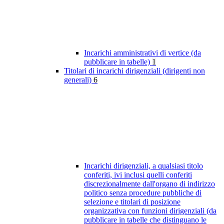
Incarichi amministrativi di vertice (da
pubblicare in tabelle)
1
Titolari di incarichi dirigenziali (dirigenti non
generali)
6
Incarichi dirigenziali, a qualsiasi titolo
conferiti, ivi inclusi quelli conferiti
discrezionalmente dall'organo di indirizzo
politico senza procedure pubbliche di
selezione e titolari di posizione
organizzativa con funzioni dirigenziali (da
pubblicare in tabelle che distinguano le