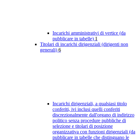
Incarichi amministrativi di vertice (da
pubblicare in tabelle)
1
Titolari di incarichi dirigenziali (dirigenti non
generali)
6
Incarichi dirigenziali, a qualsiasi titolo
conferiti, ivi inclusi quelli conferiti
discrezionalmente dall'organo di indirizzo
politico senza procedure pubbliche di
selezione e titolari di posizione
organizzativa con funzioni dirigenziali (da
pubblicare in tabelle che distinguano le