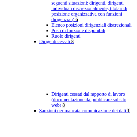
seguenti situazioni: dirigenti, dirigenti
individuati discrezionalmente, titolari di
posizione organizzativa con funzioni
dirigenziali)
6
Elenco posizioni dirigenziali discrezionali
Posti di funzione disponibili
Ruolo dirigenti
Dirigenti cessati
8
Dirigenti cessati dal rapporto di lavoro
(documentazione da pubblicare sul sito
web)
8
Sanzioni per mancata comunicazione dei dati
1