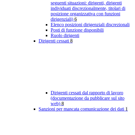
seguenti situazioni: dirigenti, dirigenti
individuati discrezionalmente, titolari di
posizione organizzativa con funzioni
dirigenziali)
6
Elenco posizioni dirigenziali discrezionali
Posti di funzione disponibili
Ruolo dirigenti
Dirigenti cessati
8
Dirigenti cessati dal rapporto di lavoro
(documentazione da pubblicare sul sito
web)
8
Sanzioni per mancata comunicazione dei dati
1