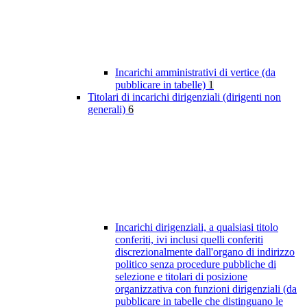
Incarichi amministrativi di vertice (da
pubblicare in tabelle)
1
Titolari di incarichi dirigenziali (dirigenti non
generali)
6
Incarichi dirigenziali, a qualsiasi titolo
conferiti, ivi inclusi quelli conferiti
discrezionalmente dall'organo di indirizzo
politico senza procedure pubbliche di
selezione e titolari di posizione
organizzativa con funzioni dirigenziali (da
pubblicare in tabelle che distinguano le