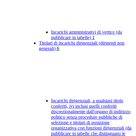
Incarichi amministrativi di vertice (da
pubblicare in tabelle)
1
Titolari di incarichi dirigenziali (dirigenti non
generali)
6
Incarichi dirigenziali, a qualsiasi titolo
conferiti, ivi inclusi quelli conferiti
discrezionalmente dall'organo di indirizzo
politico senza procedure pubbliche di
selezione e titolari di posizione
organizzativa con funzioni dirigenziali (da
pubblicare in tabelle che distinguano le