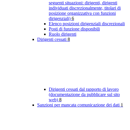
seguenti situazioni: dirigenti, dirigenti
individuati discrezionalmente, titolari di
posizione organizzativa con funzioni
dirigenziali)
6
Elenco posizioni dirigenziali discrezionali
Posti di funzione disponibili
Ruolo dirigenti
Dirigenti cessati
8
Dirigenti cessati dal rapporto di lavoro
(documentazione da pubblicare sul sito
web)
8
Sanzioni per mancata comunicazione dei dati
1