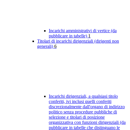
Incarichi amministrativi di vertice (da
pubblicare in tabelle)
1
Titolari di incarichi dirigenziali (dirigenti non
generali)
6
Incarichi dirigenziali, a qualsiasi titolo
conferiti, ivi inclusi quelli conferiti
discrezionalmente dall'organo di indirizzo
politico senza procedure pubbliche di
selezione e titolari di posizione
organizzativa con funzioni dirigenziali (da
pubblicare in tabelle che distinguano le