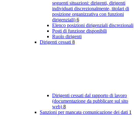
seguenti situazioni: dirigenti, dirigenti
individuati discrezionalmente, titolari di
posizione organizzativa con funzioni
dirigenziali)
6
Elenco posizioni dirigenziali discrezionali
Posti di funzione disponibili
Ruolo dirigenti
Dirigenti cessati
8
Dirigenti cessati dal rapporto di lavoro
(documentazione da pubblicare sul sito
web)
8
Sanzioni per mancata comunicazione dei dati
1