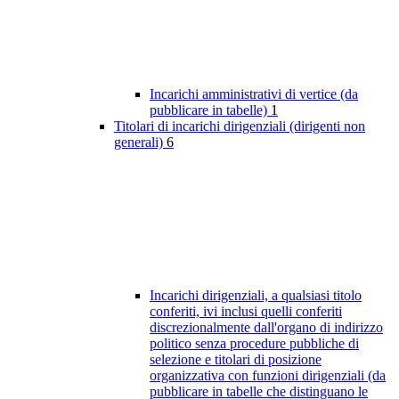
Incarichi amministrativi di vertice (da
pubblicare in tabelle)
1
Titolari di incarichi dirigenziali (dirigenti non
generali)
6
Incarichi dirigenziali, a qualsiasi titolo
conferiti, ivi inclusi quelli conferiti
discrezionalmente dall'organo di indirizzo
politico senza procedure pubbliche di
selezione e titolari di posizione
organizzativa con funzioni dirigenziali (da
pubblicare in tabelle che distinguano le