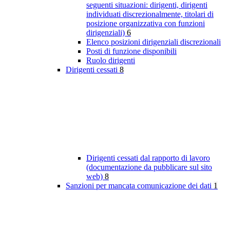
seguenti situazioni: dirigenti, dirigenti
individuati discrezionalmente, titolari di
posizione organizzativa con funzioni
dirigenziali)
6
Elenco posizioni dirigenziali discrezionali
Posti di funzione disponibili
Ruolo dirigenti
Dirigenti cessati
8
Dirigenti cessati dal rapporto di lavoro
(documentazione da pubblicare sul sito
web)
8
Sanzioni per mancata comunicazione dei dati
1